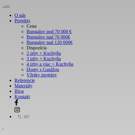
O nás
Projekty
Cena
Bungalov pod 70 000 €
Bungalov nad 70 000€
Bungalov nad 120 000€
Dispozícia
2 izby + Kuchyňa
3 izby + Kuchyňa
4 izby a viac + Kuchyňa
Domy s Garážou
Všetky projekty
Referencie
Materiály
Blog
Kontakt