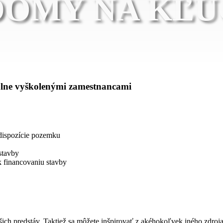
DOMY NA KĽÚ
álne vyškolenými zamestnancami
dispozície pozemku
stavby
 financovaniu stavby
 Vašich predstáv. Taktiež sa môžete inšpirovať z akéhokoľvek inéh