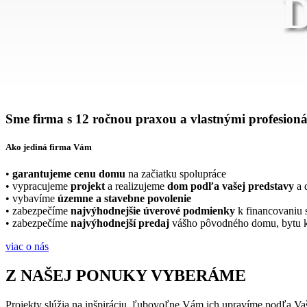
Sme firma s 12 ročnou praxou a vlastnými profesion
Ako jediná firma Vám
•
garantujeme cenu domu
na začiatku spolupráce
• vypracujeme
projekt
a realizujeme
dom podľa vašej predstavy
a 
• vybavíme
územne a stavebne povolenie
• zabezpečíme
najvýhodnejšie úverové podmienky
k financovaniu 
• zabezpečíme
najvýhodnejší predaj
vášho pôvodného domu, bytu k
viac o nás
Z NAŠEJ PONUKY VYBERÁME
Projekty slúžia na inšpiráciu, ľubovoľne Vám ich upravíme podľa