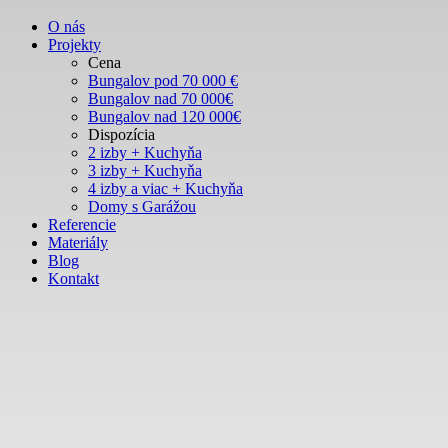
O nás
Projekty
Cena
Bungalov pod 70 000 €
Bungalov nad 70 000€
Bungalov nad 120 000€
Dispozícia
2 izby + Kuchyňa
3 izby + Kuchyňa
4 izby a viac + Kuchyňa
Domy s Garážou
Referencie
Materiály
Blog
Kontakt