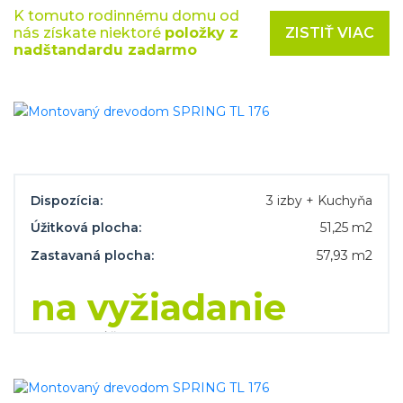
K tomuto rodinnému domu od
ZISTIŤ VIAC
nás získate niektoré
položky z
nadštandardu zadarmo
Dispozícia:
3 izby + Kuchyňa
Úžitková plocha:
51,25 m2
Zastavaná plocha:
57,93 m2
na vyžiadanie
CENA NA KĽÚČ