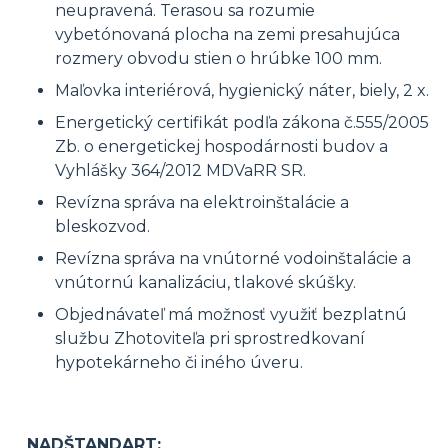
neupravená. Terasou sa rozumie
vybetónovaná plocha na zemi presahujúca
rozmery obvodu stien o hrúbke 100 mm.
Maľovka interiérová, hygienický náter, biely, 2 x.
Energetický certifikát podľa zákona č.555/2005
Zb. o energetickej hospodárnosti budov a
Vyhlášky 364/2012 MDVaRR SR.
Revízna správa na elektroinštalácie a
bleskozvod.
Revízna správa na vnútorné vodoinštalácie a
vnútornú kanalizáciu, tlakové skúšky.
Objednávateľ má možnosť využiť bezplatnú
službu Zhotoviteľa pri sprostredkovaní
hypotekárneho či iného úveru.
NADŠTANDART: