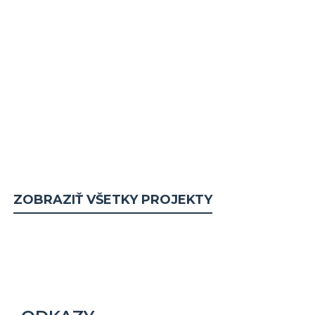
2
87 m2 m
Cena na kľúč
na vyžiadanie €
ZOBRAZIŤ VŠETKY PROJEKTY