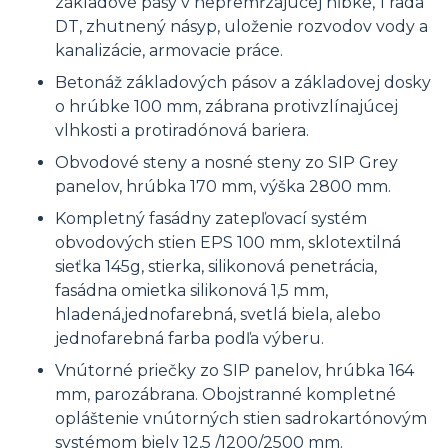
základové pásy v nepremŕzajúcej hĺbke, 1 rada
DT, zhutnený násyp, uloženie rozvodov vody a
kanalizácie, armovacie práce.
Betonáž základových pásov a základovej dosky
o hrúbke 100 mm, zábrana protivzlínajúcej
vlhkosti a protiradónová bariera.
Obvodové steny a nosné steny zo SIP Grey
panelov, hrúbka 170 mm, výška 2800 mm.
Kompletný fasádny zatepľovací systém
obvodových stien EPS 100 mm, sklotextilná
sieťka 145g, stierka, silikonová penetrácia,
fasádna omietka silikonová 1,5 mm,
hladená,jednofarebná, svetlá biela, alebo
jednofarebná farba podľa výberu.
Vnútorné priečky zo SIP panelov, hrúbka 164
mm, parozábrana. Obojstranné kompletné
opláštenie vnútorných stien sadrokartónovým
systémom biely 12,5 /1200/2500 mm.