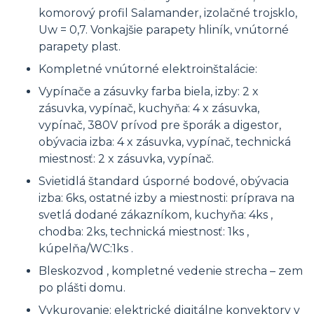
komorový profil Salamander, izolačné trojsklo,
Uw = 0,7. Vonkajšie parapety hliník, vnútorné
parapety plast.
Kompletné vnútorné elektroinštalácie:
Vypínače a zásuvky farba biela, izby: 2 x
zásuvka, vypínač, kuchyňa: 4 x zásuvka,
vypínač, 380V prívod pre šporák a digestor,
obývacia izba: 4 x zásuvka, vypínač, technická
miestnosť: 2 x zásuvka, vypínač.
Svietidlá štandard úsporné bodové, obývacia
izba: 6ks, ostatné izby a miestnosti: príprava na
svetlá dodané zákazníkom, kuchyňa: 4ks ,
chodba: 2ks, technická miestnosť: 1ks ,
kúpelňa/WC:1ks .
Bleskozvod , kompletné vedenie strecha – zem
po plášti domu.
Vykurovanie: elektrické digitálne konvektory v