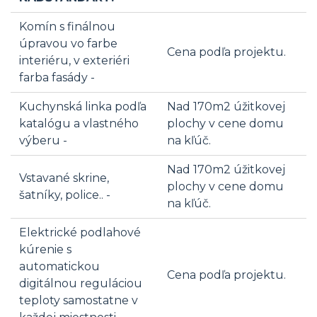
Komín s finálnou
úpravou vo farbe
Cena podľa projektu.
interiéru, v exteriéri
farba fasády -
Kuchynská linka podľa
Nad 170m2 úžitkovej
katalógu a vlastného
plochy v cene domu
výberu -
na kľúč.
Nad 170m2 úžitkovej
Vstavané skrine,
plochy v cene domu
šatníky, police.. -
na kľúč.
Elektrické podlahové
kúrenie s
automatickou
Cena podľa projektu.
digitálnou reguláciou
teploty samostatne v