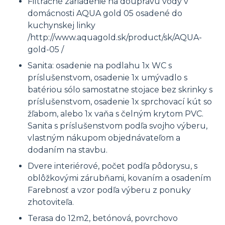
Filtračné zariadenie na doúpravu vody v
domácnosti AQUA gold 05 osadené do
kuchynskej linky
/http://www.aquagold.sk/product/sk/AQUA-
gold-05 /
Sanita: osadenie na podlahu 1x WC s
príslušenstvom, osadenie 1x umývadlo s
batériou sólo samostatne stojace bez skrinky s
príslušenstvom, osadenie 1x sprchovací kút so
žľabom, alebo 1x vaňa s čelným krytom PVC.
Sanita s príslušenstvom podľa svojho výberu,
vlastným nákupom objednávateľom a
dodaním na stavbu.
Dvere interiérové, počet podľa pôdorysu, s
oblôžkovými zárubňami, kovaním a osadením
Farebnosť a vzor podľa výberu z ponuky
zhotoviteľa.
Terasa do 12m2, betónová, povrchovo