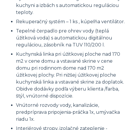
kuchyni a izbách s automatickou reguláciou
teploty.
Rekuperačný systém – 1 ks , kúpeľňa ventilátor.
Tepelné čerpadlo pre ohrev vody (teplá
úžitková voda) s automatickou digitálnou
reguláciou, zásobník na TUV 110/200 l.
Kuchynská linka pri úžitkovej ploche nad 170
m2 v cene domu a vstavané skrine v cene
domu pri rodinnom dome nad 170 m2
úžitkovej plochy. Pri nižšej úžitkovej ploche
kuchynská linka a vstavané skrine za doplatok.
Obidve dodávky podľa výberu klienta /farba,
štýl, vnútorné dispozície.
Vnútorné rozvody vody, kanalizácie,
predpríprava pripojenia-práčka 1x, umývačka
riadu 1x.
Interiérové stropy, izolačné zateplenie -