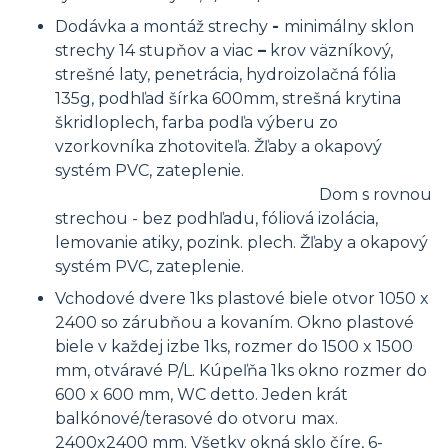
Dodávka a montáž strechy
-
minimálny sklon
strechy 14 stupňov a viac
–
krov väzníkový,
strešné laty, penetrácia, hydroizolačná fólia
135g, podhľad šírka 600mm, strešná krytina
škridloplech, farba podľa výberu zo
vzorkovníka zhotoviteľa. Žľaby a okapový
systém PVC, zateplenie.
Dom s rovnou
strechou - bez podhľadu, fóliová izolácia,
lemovanie atiky, pozink. plech. Žľaby a okapový
systém PVC, zateplenie.
Vchodové dvere 1ks plastové biele otvor 1050 x
2400 so zárubňou a kovaním. Okno plastové
biele v každej izbe 1ks, rozmer do 1500 x 1500
mm, otváravé P/L. Kúpeľňa 1ks okno rozmer do
600 x 600 mm, WC detto. Jeden krát
balkónové/terasové do otvoru max.
2400x2400 mm. Všetky okná sklo číre, 6-