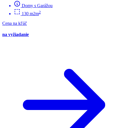
Domy s Garážou
2
130 m2m
Cena na kľúč
na vyžiadanie