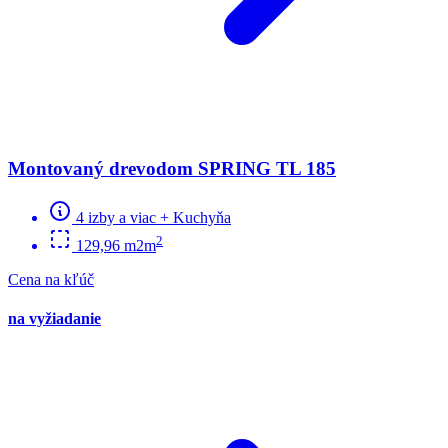
Montovaný drevodom SPRING TL 185
4 izby a viac + Kuchyňa
2
129,96 m2m
Cena na kľúč
na vyžiadanie