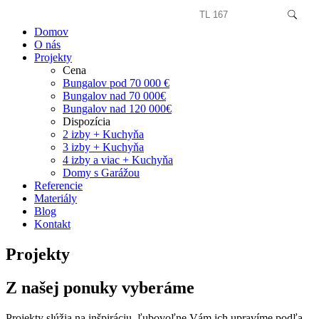
Domov
O nás
Projekty
Cena
Bungalov pod 70 000 €
Bungalov nad 70 000€
Bungalov nad 120 000€
Dispozícia
2 izby + Kuchyňa
3 izby + Kuchyňa
4 izby a viac + Kuchyňa
Domy s Garážou
Referencie
Materiály
Blog
Kontakt
Projekty
Z našej ponuky vyberáme
Projekty slúžia na inšpiráciu, ľubovoľne Vám ich upravíme podľa