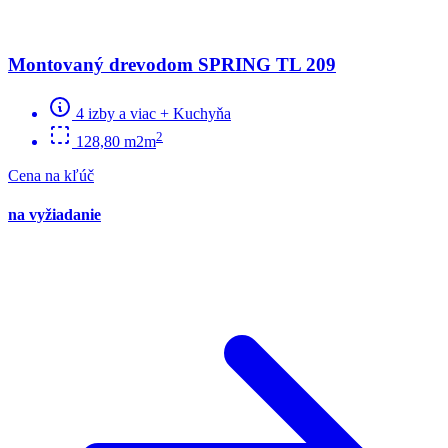
Montovaný drevodom SPRING TL 209
4 izby a viac + Kuchyňa
2
128,80 m2m
Cena na kľúč
na vyžiadanie