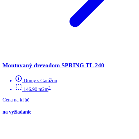
Montovaný drevodom SPRING TL 240
Domy s Garážou
2
146.90 m2m
Cena na kľúč
na vyžiadanie