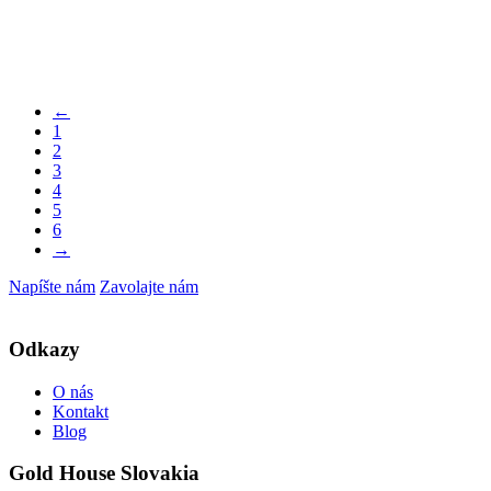
←
1
2
3
4
5
6
→
Napíšte nám
Zavolajte nám
Odkazy
O nás
Kontakt
Blog
Gold House Slovakia