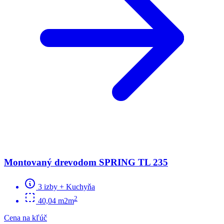
Montovaný drevodom SPRING TL 235
3 izby + Kuchyňa
2
40,04 m2m
Cena na kľúč