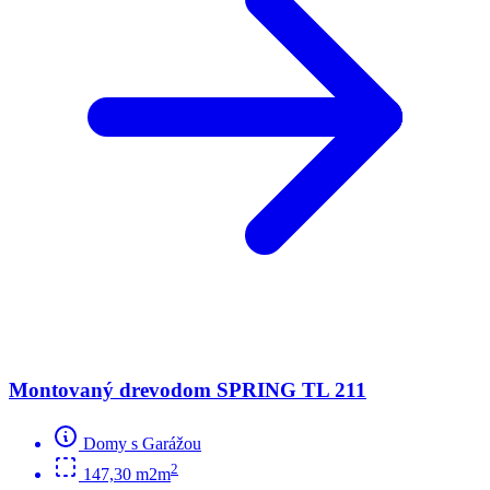
Montovaný drevodom SPRING TL 211
Domy s Garážou
2
147,30 m2m