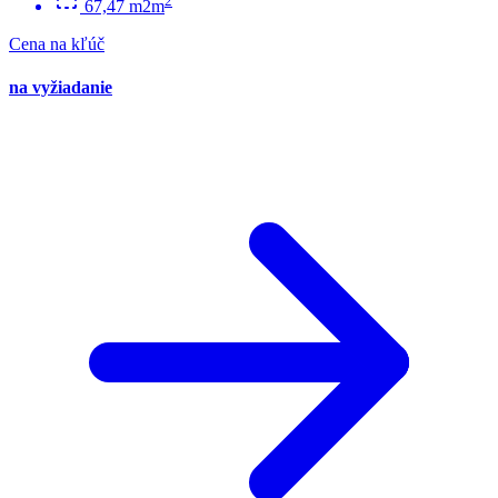
2
67,47 m2m
Cena na kľúč
na vyžiadanie