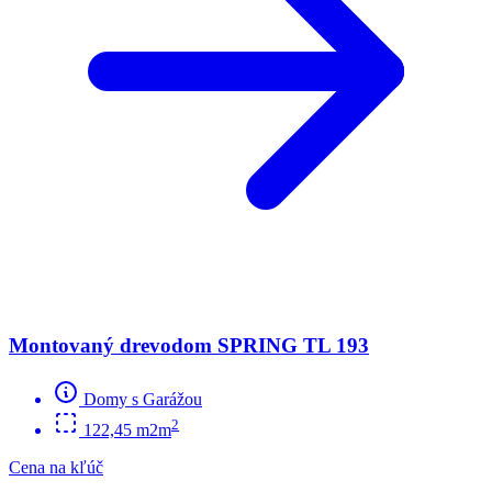
Montovaný drevodom SPRING TL 193
Domy s Garážou
2
122,45 m2m
Cena na kľúč