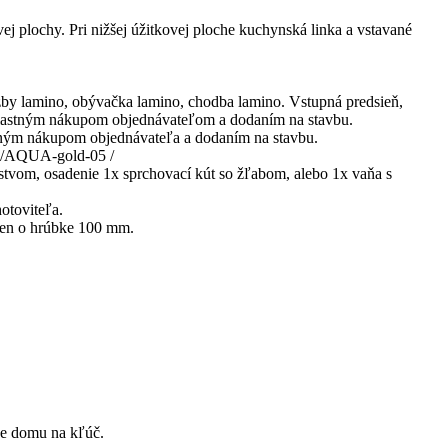
 plochy. Pri nižšej úžitkovej ploche kuchynská linka a vstavané
by lamino, obývačka lamino, chodba lamino. Vstupná predsieň,
 vlastným nákupom objednávateľom a dodaním na stavbu.
stným nákupom objednávateľa a dodaním na stavbu.
sk/AQUA-gold-05 /
nstvom, osadenie 1x sprchovací kút so žľabom, alebo 1x vaňa s
otoviteľa.
ien o hrúbke 100 mm.
e domu na kľúč.