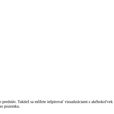
h predstáv. Taktiež sa môžete inšpirovať vizualizáciami z akéhokoľve
ho pozemku.