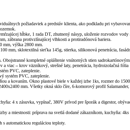
iduálnych požiadaviek a predstáv klienta, ako podkladu pri vybavova
pozemok.
ŕzajúcej hĺbke, 1 rada DT, zhutnený násyp, uloženie rozvodov vody a
 zábrana protivzlínajúcej vlhkosti a protiradónová bariera.
170 mm, výška 2800 mm.
 mm, sklotextilná sieťka 145g, stierka, silikonová penetrácia, fasádn
. Obojstranné kompletné opláštenie vnútorných stien sadrokartónový
v a viac
–
krov väzníkový, strešné laty, penetrácia, hydroizolačná fóli
ľa. Žľaby a okapový systém PVC, zateplenie.
ový systém PVC, zateplenie.
bňou a kovaním. Okno plastové biele v každej izbe 1ks, rozmer do 15
400x2400 mm. Všetky okná sklo číre, 6-komorový profil Salamander, iz
chyňa: 4 x zásuvka, vypínač, 380V prívod pre šporák a digestor, obývac
 izby a miestnosti: príprava na svetlá dodané zákazníkom, kuchyňa: 4ks
h s automatickou reguláciou teploty.