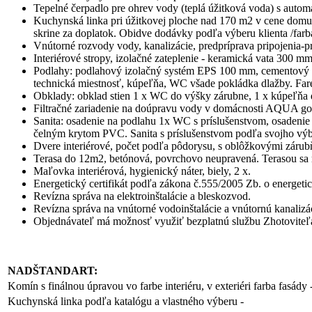
Tepelné čerpadlo pre ohrev vody (teplá úžitková voda) s autom
Kuchynská linka pri úžitkovej ploche nad 170 m2 v cene domu 
skrine za doplatok. Obidve dodávky podľa výberu klienta /farba,
Vnútorné rozvody vody, kanalizácie, predpríprava pripojenia-
Interiérové stropy, izolačné zateplenie - keramická vata 300 m
Podlahy: podlahový izolačný systém EPS 100 mm, cementový p
technická miestnosť, kúpeľňa, WC všade pokládka dlažby. Far
Obklady: obklad stien 1 x WC do výšky zárubne, 1 x kúpeľňa 
Filtračné zariadenie na doúpravu vody v domácnosti AQUA go
Sanita: osadenie na podlahu 1x WC s príslušenstvom, osadenie 
čelným krytom PVC. Sanita s príslušenstvom podľa svojho vý
Dvere interiérové, počet podľa pôdorysu, s oblôžkovými záru
Terasa do 12m2, betónová, povrchovo neupravená. Terasou sa
Maľovka interiérová, hygienický náter, biely, 2 x.
Energetický certifikát podľa zákona č.555/2005 Zb. o energ
Revízna správa na elektroinštalácie a bleskozvod.
Revízna správa na vnútorné vodoinštalácie a vnútornú kanalizác
Objednávateľ má možnosť využiť bezplatnú službu Zhotoviteľa 
NADŠTANDART:
Komín s finálnou úpravou vo farbe interiéru, v exteriéri farba fasády 
Kuchynská linka podľa katalógu a vlastného výberu -