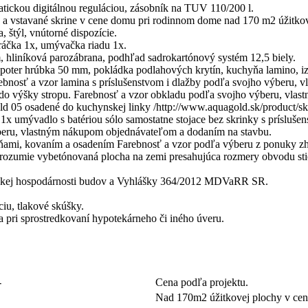
atickou digitálnou reguláciou, zásobník na TUV 110/200 l.
a vstavané skrine v cene domu pri rodinnom dome nad 170 m2 úžitkovej
 štýl, vnútorné dispozície.
práčka 1x, umývačka riadu 1x.
m, hliníková parozábrana, podhľad sadrokartónový systém 12,5 biely.
oter hrúbka 50 mm, pokládka podlahových krytín, kuchyňa lamino, iz
ebnosť a vzor lamina s príslušenstvom i dlažby podľa svojho výberu,
do výšky stropu. Farebnosť a vzor obkladu podľa svojho výberu, vla
ld 05 osadené do kuchynskej linky /http://www.aquagold.sk/product/
1x umývadlo s batériou sólo samostatne stojace bez skrinky s prísluše
beru, vlastným nákupom objednávateľom a dodaním na stavbu.
bňami, kovaním a osadením Farebnosť a vzor podľa výberu z ponuky zh
 rozumie vybetónovaná plocha na zemi presahujúca rozmery obvodu st
etickej hospodárnosti budov a Vyhlášky 364/2012 MDVaRR SR.
iu, tlakové skúšky.
pri sprostredkovaní hypotekárneho či iného úveru.
-
Cena podľa projektu.
Nad 170m2 úžitkovej plochy v cen