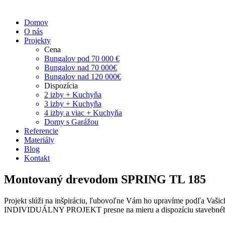
Domov
O nás
Projekty
Cena
Bungalov pod 70 000 €
Bungalov nad 70 000€
Bungalov nad 120 000€
Dispozícia
2 izby + Kuchyňa
3 izby + Kuchyňa
4 izby a viac + Kuchyňa
Domy s Garážou
Referencie
Materiály
Blog
Kontakt
Montovaný drevodom SPRING TL 185
Projekt slúži na inšpiráciu, ľubovoľne Vám ho upravíme podľa Vašic
INDIVIDUÁLNY PROJEKT presne na mieru a dispozíciu stavebné