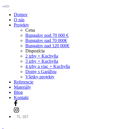
Domov
O nás
Projekty
Cena
Bungalov pod 70 000 €
Bungalov nad 70 000€
Bungalov nad 120 000€
Dispozícia
2 izby + Kuchyňa
3 izby + Kuchyňa
4 izby a viac + Kuchyňa
Domy s Garážou
Všetky projekty
Referencie
Materiály
Blog
Kontakt