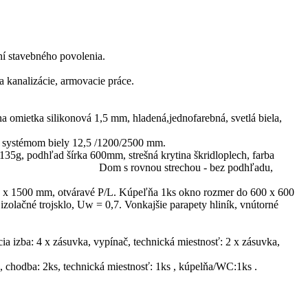
ní stavebného povolenia.
 kanalizácie, armovacie práce.
a omietka silikonová 1,5 mm, hladená,jednofarebná, svetlá biela,
m systémom biely 12,5 /1200/2500 mm.
a 135g, podhľad šírka 600mm, strešná krytina škridloplech, farba
 Dom s rovnou strechou - bez podhľadu,
00 x 1500 mm, otváravé P/L. Kúpeľňa 1ks okno rozmer do 600 x 600
olačné trojsklo, Uw = 0,7. Vonkajšie parapety hliník, vnútorné
ia izba: 4 x zásuvka, vypínač, technická miestnosť: 2 x zásuvka,
 , chodba: 2ks, technická miestnosť: 1ks , kúpelňa/WC:1ks .