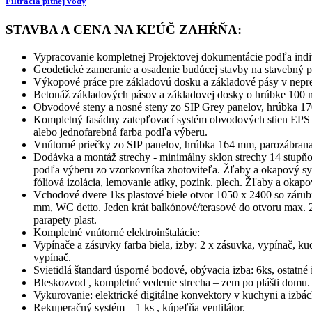
Filtrácia pitnej vody
STAVBA A CENA NA KĽÚČ ZAHŔŇA:
Vypracovanie kompletnej Projektovej dokumentácie podľa indiv
Geodetické zameranie a osadenie budúcej stavby na stavebný 
Výkopové práce pre základovú dosku a základové pásy v neprem
Betonáž základových pásov a základovej dosky o hrúbke 100 mm,
Obvodové steny a nosné steny zo SIP Grey panelov, hrúbka 
Kompletný fasádny zatepľovací systém obvodových stien EPS 100
alebo jednofarebná farba podľa výberu.
Vnútorné priečky zo SIP panelov, hrúbka 164 mm, parozábrana
Dodávka a montáž strechy
-
minimálny sklon strechy 14 stupňo
podľa výberu zo vzorkovníka zhotovite
fóliová izolácia, lemovanie atiky, pozink. plech. Žľaby a okap
Vchodové dvere 1ks plastové biele otvor 1050 x 2400 so záru
mm, WC detto. Jeden krát balkónové/terasové do otvoru max. 2
parapety plast.
Kompletné vnútorné elektroinštalácie:
Vypínače a zásuvky farba biela, izby: 2 x zásuvka, vypínač, ku
vypínač.
Svietidlá štandard úsporné bodové, obývacia izba: 6ks, ostatné
Bleskozvod , kompletné vedenie strecha – zem po plášti domu.
Vykurovanie: elektrické digitálne konvektory v kuchyni a izbác
Rekuperačný systém – 1 ks , kúpeľňa ventilátor.