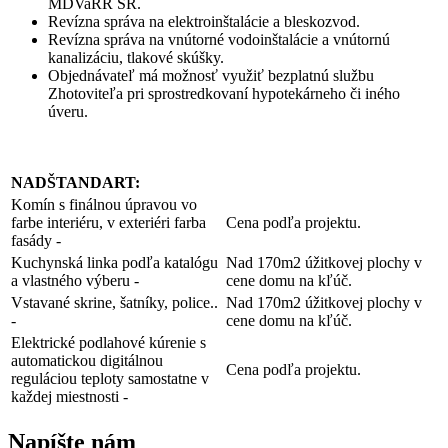
MDVaRR SR.
Revízna správa na elektroinštalácie a bleskozvod.
Revízna správa na vnútorné vodoinštalácie a vnútornú
kanalizáciu, tlakové skúšky.
Objednávateľ má možnosť využiť bezplatnú službu
Zhotoviteľa pri sprostredkovaní hypotekárneho či iného
úveru.
NADŠTANDART:
Komín s finálnou úpravou vo
farbe interiéru, v exteriéri farba
Cena podľa projektu.
fasády -
Kuchynská linka podľa katalógu
Nad 170m2 úžitkovej plochy v
a vlastného výberu -
cene domu na kľúč.
Vstavané skrine, šatníky, police..
Nad 170m2 úžitkovej plochy v
-
cene domu na kľúč.
Elektrické podlahové kúrenie s
automatickou digitálnou
Cena podľa projektu.
reguláciou teploty samostatne v
každej miestnosti -
Napíšte nám