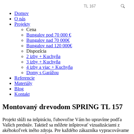
Domov
O nás
Projekty
Cena
Bungalov pod 70 000 €
Bungalov nad 70 000€
Bungalov nad 120 000€
Dispozícia
2 izby + Kuchyňa
3 izby + Kuchyňa
4 izby a viac + Kuchyňa
Domy s Garážou
Referencie
Materiály
Blog
Kontakt
Montovaný drevodom SPRING TL 157
Projekt slúži na inšpiráciu, ľubovoľne Vám ho upravíme podľa
Vašich predstáv. Taktiež sa môžete inšpirovať vizualizáciami z
akéhokoľvek iného zdroja. Pre každého zákazníka vypracovávame