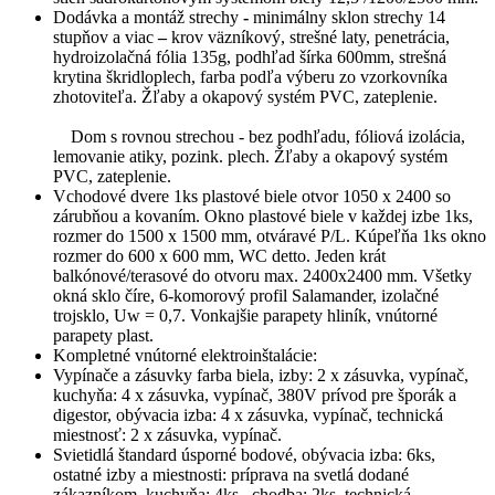
Dodávka a montáž strechy
-
minimálny sklon strechy 14
stupňov a viac
–
krov väzníkový, strešné laty, penetrácia,
hydroizolačná fólia 135g, podhľad šírka 600mm, strešná
krytina škridloplech, farba podľa výberu zo vzorkovníka
zhotoviteľa. Žľaby a okapový systém PVC, zateplenie.
Dom s rovnou strechou - bez podhľadu, fóliová izolácia,
lemovanie atiky, pozink. plech. Žľaby a okapový systém
PVC, zateplenie.
Vchodové dvere 1ks plastové biele otvor 1050 x 2400 so
zárubňou a kovaním. Okno plastové biele v každej izbe 1ks,
rozmer do 1500 x 1500 mm, otváravé P/L. Kúpeľňa 1ks okno
rozmer do 600 x 600 mm, WC detto. Jeden krát
balkónové/terasové do otvoru max. 2400x2400 mm. Všetky
okná sklo číre, 6-komorový profil Salamander, izolačné
trojsklo, Uw = 0,7. Vonkajšie parapety hliník, vnútorné
parapety plast.
Kompletné vnútorné elektroinštalácie:
Vypínače a zásuvky farba biela, izby: 2 x zásuvka, vypínač,
kuchyňa: 4 x zásuvka, vypínač, 380V prívod pre šporák a
digestor, obývacia izba: 4 x zásuvka, vypínač, technická
miestnosť: 2 x zásuvka, vypínač.
Svietidlá štandard úsporné bodové, obývacia izba: 6ks,
ostatné izby a miestnosti: príprava na svetlá dodané
zákazníkom, kuchyňa: 4ks , chodba: 2ks, technická