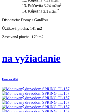
12. Kúpeľňa
7,31 m2m
2
13. Práčovňa
3,24 m2m
2
14. Kúpeľňa
3,1 m2m
Dispozícia:
Domy s Garážou
Úžitková plocha:
141 m2
Zastavaná plocha:
170 m2
na vyžiadanie
Cena na kľúč