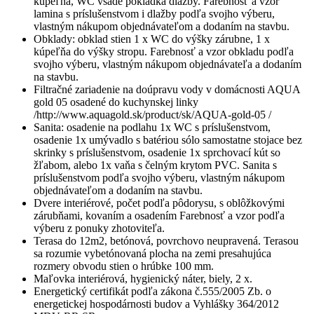
kúpeľňa, WC všade pokládka dlažby. Farebnosť a vzor
lamina s príslušenstvom i dlažby podľa svojho výberu,
vlastným nákupom objednávateľom a dodaním na stavbu.
Obklady: obklad stien 1 x WC do výšky zárubne, 1 x
kúpeľňa do výšky stropu. Farebnosť a vzor obkladu podľa
svojho výberu, vlastným nákupom objednávateľa a dodaním
na stavbu.
Filtračné zariadenie na doúpravu vody v domácnosti AQUA
gold 05 osadené do kuchynskej linky
/http://www.aquagold.sk/product/sk/AQUA-gold-05 /
Sanita: osadenie na podlahu 1x WC s príslušenstvom,
osadenie 1x umývadlo s batériou sólo samostatne stojace bez
skrinky s príslušenstvom, osadenie 1x sprchovací kút so
žľabom, alebo 1x vaňa s čelným krytom PVC. Sanita s
príslušenstvom podľa svojho výberu, vlastným nákupom
objednávateľom a dodaním na stavbu.
Dvere interiérové, počet podľa pôdorysu, s oblôžkovými
zárubňami, kovaním a osadením Farebnosť a vzor podľa
výberu z ponuky zhotoviteľa.
Terasa do 12m2, betónová, povrchovo neupravená. Terasou
sa rozumie vybetónovaná plocha na zemi presahujúca
rozmery obvodu stien o hrúbke 100 mm.
Maľovka interiérová, hygienický náter, biely, 2 x.
Energetický certifikát podľa zákona č.555/2005 Zb. o
energetickej hospodárnosti budov a Vyhlášky 364/2012