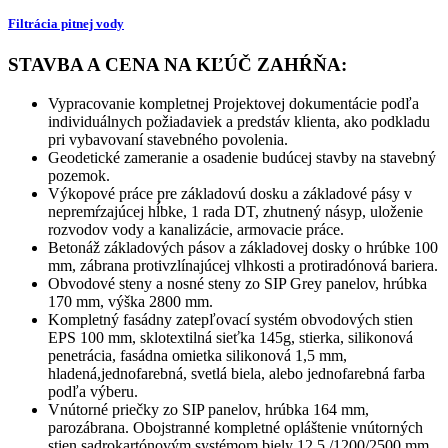
Filtrácia pitnej vody
STAVBA A CENA NA KĽÚČ ZAHŔŇA:
Vypracovanie kompletnej Projektovej dokumentácie podľa
individuálnych požiadaviek a predstáv klienta, ako podkladu
pri vybavovaní stavebného povolenia.
Geodetické zameranie a osadenie budúcej stavby na stavebný
pozemok.
Výkopové práce pre základovú dosku a základové pásy v
nepremŕzajúcej hĺbke, 1 rada DT, zhutnený násyp, uloženie
rozvodov vody a kanalizácie, armovacie práce.
Betonáž základových pásov a základovej dosky o hrúbke 100
mm, zábrana protivzlínajúcej vlhkosti a protiradónová bariera.
Obvodové steny a nosné steny zo SIP Grey panelov, hrúbka
170 mm, výška 2800 mm.
Kompletný fasádny zatepľovací systém obvodových stien
EPS 100 mm, sklotextilná sieťka 145g, stierka, silikonová
penetrácia, fasádna omietka silikonová 1,5 mm,
hladená,jednofarebná, svetlá biela, alebo jednofarebná farba
podľa výberu.
Vnútorné priečky zo SIP panelov, hrúbka 164 mm,
parozábrana. Obojstranné kompletné opláštenie vnútorných
stien sadrokartónovým systémom biely 12,5 /1200/2500 mm.