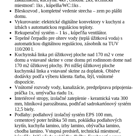
miestnosť: 1ks , kúpelňa/WC:1ks .
Bleskozvod , kompletné vedenie strecha – zem po plášti
domu.
Vykurovanie: elektrické digitálne konvektory v kuchyni a
izbách s automatickou reguláciou teploty.
Rekuperačný systém – 1 ks , kúpeľňa ventilátor.
Tepelné čerpadlo pre ohrev vody (teplá úžitková voda) s
automatickou digitálnou reguláciou, zásobník na TUV
110/200 l.
Kuchynská linka pri úžitkovej ploche nad 170 m2 v cene
domu a vstavané skrine v cene domu pri rodinnom dome nad
170 m2 úžitkovej plochy. Pri nižšej úžitkovej ploche
kuchynská linka a vstavané skrine za doplatok. Obidve
dodávky podľa výberu klienta /farba, štýl, vnútorné
dispozície.
Vnútorné rozvody vody, kanalizácie, predpríprava pripojenia-
práčka 1x, umývačka riadu 1x.
Interiérové stropy, izolačné zateplenie - keramická vata 300
mm, hliníková parozábrana, podhľad sadrokartónový systém
12,5 biely.
Podlahy: podlahový izolačný systém EPS 100 mm,
cementový poter hrúbka 50 mm, pokládka podlahových
krytín, kuchyňa lamino, izby lamino, obývačka lamino,
chodba lamino. Vstupná predsieň, technická miestnosť,