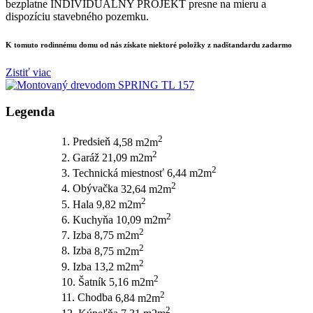
bezplatne INDIVIDUÁLNY PROJEKT presne na mieru a
dispozíciu stavebného pozemku.
K tomuto rodinnému domu od nás získate niektoré
položky z nadštandardu zadarmo
Zistiť viac
Legenda
2
1. Predsieň
4,58 m2m
2
2. Garáž
21,09 m2m
2
3. Technická miestnosť
6,44 m2m
2
4. Obývačka
32,64 m2m
2
5. Hala
9,82 m2m
2
6. Kuchyňa
10,09 m2m
2
7. Izba
8,75 m2m
2
8. Izba
8,75 m2m
2
9. Izba
13,2 m2m
2
10. Šatník
5,16 m2m
2
11. Chodba
6,84 m2m
2