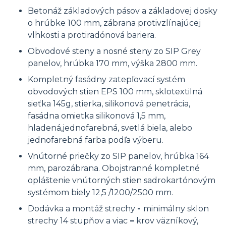
Betonáž základových pásov a základovej dosky
o hrúbke 100 mm, zábrana protivzlínajúcej
vlhkosti a protiradónová bariera.
Obvodové steny a nosné steny zo SIP Grey
panelov, hrúbka 170 mm, výška 2800 mm.
Kompletný fasádny zatepľovací systém
obvodových stien EPS 100 mm, sklotextilná
sieťka 145g, stierka, silikonová penetrácia,
fasádna omietka silikonová 1,5 mm,
hladená,jednofarebná, svetlá biela, alebo
jednofarebná farba podľa výberu.
Vnútorné priečky zo SIP panelov, hrúbka 164
mm, parozábrana. Obojstranné kompletné
opláštenie vnútorných stien sadrokartónovým
systémom biely 12,5 /1200/2500 mm.
Dodávka a montáž strechy
-
minimálny sklon
strechy 14 stupňov a viac
–
krov väzníkový,