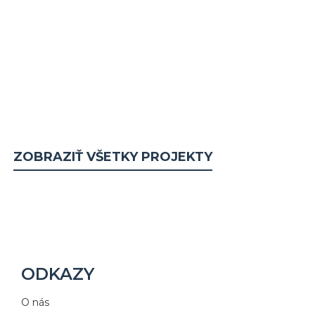
2
87 m2 m
Cena na kľúč
na vyžiadanie €
ZOBRAZIŤ VŠETKY PROJEKTY
ODKAZY
O nás