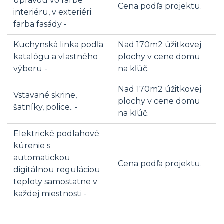
úpravou vo farbe
Cena podľa projektu.
interiéru, v exteriéri
farba fasády -
Kuchynská linka podľa
Nad 170m2 úžitkovej
katalógu a vlastného
plochy v cene domu
výberu -
na kľúč.
Nad 170m2 úžitkovej
Vstavané skrine,
plochy v cene domu
šatníky, police.. -
na kľúč.
Elektrické podlahové
kúrenie s
automatickou
Cena podľa projektu.
digitálnou reguláciou
teploty samostatne v
každej miestnosti -