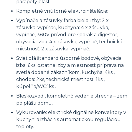
parapety plast.
Kompletné vnútorné elektroinštalácie:
Vypínače a zásuvky farba biela, izby: 2 x
zásuvka, vypínač, kuchyňa: 4 x zásuvka,
vypínač, 380V prívod pre šporák a digestor,
obývacia izba: 4 x zásuvka, vypínač, technická
miestnosť: 2 x zásuvka, vypínač.
Svietidlá štandard úsporné bodové, obývacia
izba: 6ks, ostatné izby a miestnosti: príprava na
svetlá dodané zákazníkom, kuchyňa: 4ks ,
chodba: 2ks, technická miestnosť: 1ks ,
kúpelňa/WC:1ks .
Bleskozvod , kompletné vedenie strecha – zem
po plášti domu.
Vykurovanie: elektrické digitálne konvektory v
kuchyni a izbách s automatickou reguláciou
teploty.