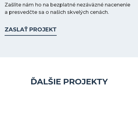
Zašlite nám ho na bezplatné nezáväzné nacenenie
a presvedčte sa o našich skvelých cenách.
ZASLAŤ PROJEKT
ĎALŠIE PROJEKTY
2
109 m2 m
Cena na kľúč