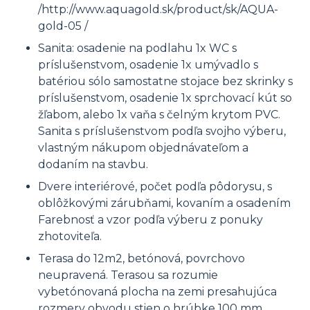
/http://www.aquagold.sk/product/sk/AQUA-
gold-05 /
Sanita: osadenie na podlahu 1x WC s
príslušenstvom, osadenie 1x umývadlo s
batériou sólo samostatne stojace bez skrinky s
príslušenstvom, osadenie 1x sprchovací kút so
žľabom, alebo 1x vaňa s čelným krytom PVC.
Sanita s príslušenstvom podľa svojho výberu,
vlastným nákupom objednávateľom a
dodaním na stavbu.
Dvere interiérové, počet podľa pôdorysu, s
oblôžkovými zárubňami, kovaním a osadením
Farebnosť a vzor podľa výberu z ponuky
zhotoviteľa.
Terasa do 12m2, betónová, povrchovo
neupravená. Terasou sa rozumie
vybetónovaná plocha na zemi presahujúca
rozmery obvodu stien o hrúbke 100 mm.