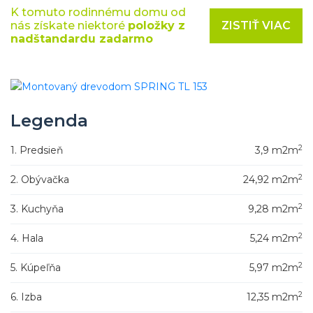
K tomuto rodinnému domu od
ZISTIŤ VIAC
nás získate niektoré
položky z
nadštandardu zadarmo
Legenda
2
1. Predsieň
3,9 m2m
2
2. Obývačka
24,92 m2m
2
3. Kuchyňa
9,28 m2m
2
4. Hala
5,24 m2m
2
5. Kúpeľňa
5,97 m2m
2
6. Izba
12,35 m2m