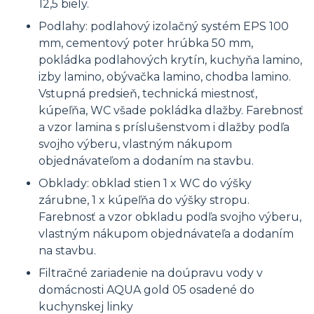
12,5 biely.
Podlahy: podlahový izolačný systém EPS 100
mm, cementový poter hrúbka 50 mm,
pokládka podlahových krytín, kuchyňa lamino,
izby lamino, obývačka lamino, chodba lamino.
Vstupná predsieň, technická miestnosť,
kúpeľňa, WC všade pokládka dlažby. Farebnosť
a vzor lamina s príslušenstvom i dlažby podľa
svojho výberu, vlastným nákupom
objednávateľom a dodaním na stavbu.
Obklady: obklad stien 1 x WC do výšky
zárubne, 1 x kúpeľňa do výšky stropu.
Farebnosť a vzor obkladu podľa svojho výberu,
vlastným nákupom objednávateľa a dodaním
na stavbu.
Filtračné zariadenie na doúpravu vody v
domácnosti AQUA gold 05 osadené do
kuchynskej linky