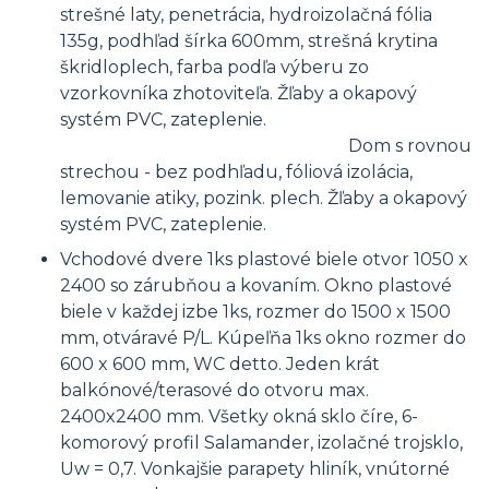
strešné laty, penetrácia, hydroizolačná fólia
135g, podhľad šírka 600mm, strešná krytina
škridloplech, farba podľa výberu zo
vzorkovníka zhotoviteľa. Žľaby a okapový
systém PVC, zateplenie.
Dom s rovnou
strechou - bez podhľadu, fóliová izolácia,
lemovanie atiky, pozink. plech. Žľaby a okapový
systém PVC, zateplenie.
Vchodové dvere 1ks plastové biele otvor 1050 x
2400 so zárubňou a kovaním. Okno plastové
biele v každej izbe 1ks, rozmer do 1500 x 1500
mm, otváravé P/L. Kúpeľňa 1ks okno rozmer do
600 x 600 mm, WC detto. Jeden krát
balkónové/terasové do otvoru max.
2400x2400 mm. Všetky okná sklo číre, 6-
komorový profil Salamander, izolačné trojsklo,
Uw = 0,7. Vonkajšie parapety hliník, vnútorné