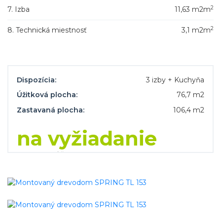
2
7. Izba
11,63 m2m
2
8. Technická miestnosť
3,1 m2m
Dispozícia:
3 izby + Kuchyňa
Úžitková plocha:
76,7 m2
Zastavaná plocha:
106,4 m2
na vyžiadanie
CENA NA KĽÚČ