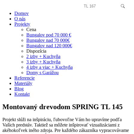
Domov
O nás
Projekty
Cena
Bungalov pod 70 000 €
Bungalov nad 70 000€
Bungalov nad 120 000€
Dispozícia
2 izby + Kuchyňa
3 izby + Kuchyňa
4 izby a viac + Kuchyňa
Domy s Garážou
Referencie
Materiály
Blog
Kontakt
Montovaný drevodom SPRING TL 145
Projekt slúži na inšpiráciu, ľubovoľne Vám ho upravíme podľa
Vašich predstáv. Taktiež sa môžete inšpirovať vizualizáciami z
akéhokoľvek iného zdroja. Pre každého zákazníka vypracovávame