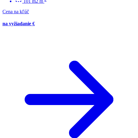
101 m2 m
Cena na kľúč
na vyžiadanie €