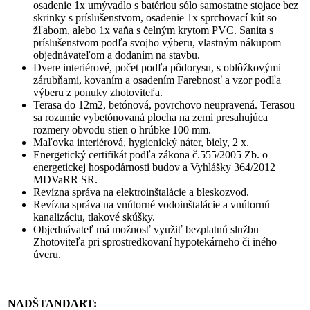
osadenie 1x umývadlo s batériou sólo samostatne stojace bez
skrinky s príslušenstvom, osadenie 1x sprchovací kút so
žľabom, alebo 1x vaňa s čelným krytom PVC. Sanita s
príslušenstvom podľa svojho výberu, vlastným nákupom
objednávateľom a dodaním na stavbu.
Dvere interiérové, počet podľa pôdorysu, s oblôžkovými
zárubňami, kovaním a osadením Farebnosť a vzor podľa
výberu z ponuky zhotoviteľa.
Terasa do 12m2, betónová, povrchovo neupravená. Terasou
sa rozumie vybetónovaná plocha na zemi presahujúca
rozmery obvodu stien o hrúbke 100 mm.
Maľovka interiérová, hygienický náter, biely, 2 x.
Energetický certifikát podľa zákona č.555/2005 Zb. o
energetickej hospodárnosti budov a Vyhlášky 364/2012
MDVaRR SR.
Revízna správa na elektroinštalácie a bleskozvod.
Revízna správa na vnútorné vodoinštalácie a vnútornú
kanalizáciu, tlakové skúšky.
Objednávateľ má možnosť využiť bezplatnú službu
Zhotoviteľa pri sprostredkovaní hypotekárneho či iného
úveru.
NADŠTANDART: