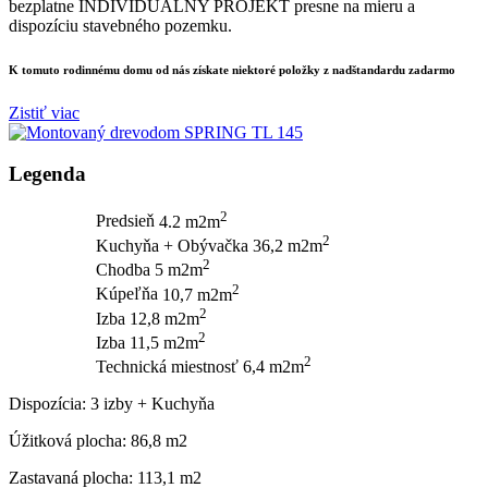
bezplatne INDIVIDUÁLNY PROJEKT presne na mieru a
dispozíciu stavebného pozemku.
K tomuto rodinnému domu od nás získate niektoré
položky z nadštandardu zadarmo
Zistiť viac
Legenda
2
Predsieň
4.2 m2m
2
Kuchyňa + Obývačka
36,2 m2m
2
Chodba
5 m2m
2
Kúpeľňa
10,7 m2m
2
Izba
12,8 m2m
2
Izba
11,5 m2m
2
Technická miestnosť
6,4 m2m
Dispozícia:
3 izby + Kuchyňa
Úžitková plocha:
86,8 m2
Zastavaná plocha:
113,1 m2