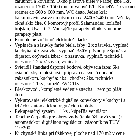
zárubňou a kovaním. Okno plastové biele v každej izbe 1ks,
rozmer do 1500 x 1500 mm, otváravé P/L. Kúpeľňa 1ks okno
rozmer do 600 x 600 mm, WC detto. Jeden krát
balkónové/terasové do otvoru max. 2400x2400 mm. Všetky
okná sklo číre, 6-komorový profil Salamander, izolačné
trojsklo, Uw = 0,7. Vonkajšie parapety hliník, vnútorné
parapety plast.
Kompletné vnútorné elektroinštalácie:
Vypínače a zásuvky farba biela, izby: 2 x zásuvka, vypínač,
kuchyňa: 4 x zásuvka, vypínač, 380V prívod pre šporák a
digestor, obývacia izba: 4 x zásuvka, vypínač, technická
miestnosť: 2 x zásuvka, vypínač.
Svietidlá štandard úsporné bodové, obývacia izba: 6ks,
ostatné izby a miestnosti: príprava na svetlá dodané
zákazníkom, kuchyňa: 4ks , chodba: 2ks, technická
miestnosť: 1ks , kúpelňa/WC:1ks .
Bleskozvod , kompletné vedenie strecha – zem po plášti
domu.
Vykurovanie: elektrické digitálne konvektory v kuchyni a
izbách s automatickou reguláciou teploty.
Rekuperačný systém – 1 ks , kúpeľňa ventilátor.
Tepelné čerpadlo pre ohrev vody (teplá úžitková voda) s
automatickou digitálnou reguláciou, zásobník na TUV
110/200 l.
Kuchynská linka pri úžitkovej ploche nad 170 m2 v cene