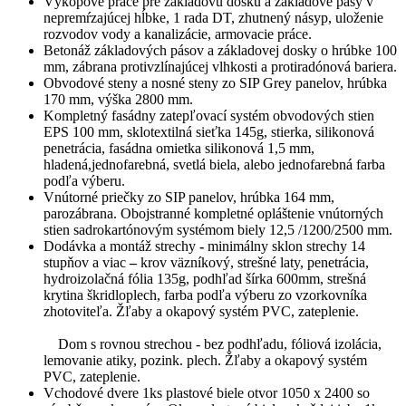
Výkopové práce pre základovú dosku a základové pásy v
nepremŕzajúcej hĺbke, 1 rada DT, zhutnený násyp, uloženie
rozvodov vody a kanalizácie, armovacie práce.
Betonáž základových pásov a základovej dosky o hrúbke 100
mm, zábrana protivzlínajúcej vlhkosti a protiradónová bariera.
Obvodové steny a nosné steny zo SIP Grey panelov, hrúbka
170 mm, výška 2800 mm.
Kompletný fasádny zatepľovací systém obvodových stien
EPS 100 mm, sklotextilná sieťka 145g, stierka, silikonová
penetrácia, fasádna omietka silikonová 1,5 mm,
hladená,jednofarebná, svetlá biela, alebo jednofarebná farba
podľa výberu.
Vnútorné priečky zo SIP panelov, hrúbka 164 mm,
parozábrana. Obojstranné kompletné opláštenie vnútorných
stien sadrokartónovým systémom biely 12,5 /1200/2500 mm.
Dodávka a montáž strechy
-
minimálny sklon strechy 14
stupňov a viac
–
krov väzníkový, strešné laty, penetrácia,
hydroizolačná fólia 135g, podhľad šírka 600mm, strešná
krytina škridloplech, farba podľa výberu zo vzorkovníka
zhotoviteľa. Žľaby a okapový systém PVC, zateplenie.
Dom s rovnou strechou - bez podhľadu, fóliová izolácia,
lemovanie atiky, pozink. plech. Žľaby a okapový systém
PVC, zateplenie.
Vchodové dvere 1ks plastové biele otvor 1050 x 2400 so