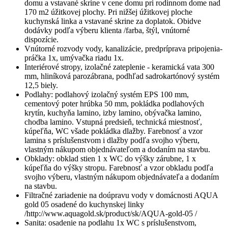
domu a vstavané skrine v cene domu pri rodinnom dome nad
170 m2 úžitkovej plochy. Pri nižšej úžitkovej ploche
kuchynská linka a vstavané skrine za doplatok. Obidve
dodávky podľa výberu klienta /farba, štýl, vnútorné
dispozície.
Vnútorné rozvody vody, kanalizácie, predpríprava pripojenia-
práčka 1x, umývačka riadu 1x.
Interiérové stropy, izolačné zateplenie - keramická vata 300
mm, hliníková parozábrana, podhľad sadrokartónový systém
12,5 biely.
Podlahy: podlahový izolačný systém EPS 100 mm,
cementový poter hrúbka 50 mm, pokládka podlahových
krytín, kuchyňa lamino, izby lamino, obývačka lamino,
chodba lamino. Vstupná predsieň, technická miestnosť,
kúpeľňa, WC všade pokládka dlažby. Farebnosť a vzor
lamina s príslušenstvom i dlažby podľa svojho výberu,
vlastným nákupom objednávateľom a dodaním na stavbu.
Obklady: obklad stien 1 x WC do výšky zárubne, 1 x
kúpeľňa do výšky stropu. Farebnosť a vzor obkladu podľa
svojho výberu, vlastným nákupom objednávateľa a dodaním
na stavbu.
Filtračné zariadenie na doúpravu vody v domácnosti AQUA
gold 05 osadené do kuchynskej linky
/http://www.aquagold.sk/product/sk/AQUA-gold-05 /
Sanita: osadenie na podlahu 1x WC s príslušenstvom,