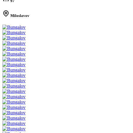
97
Miloslavov