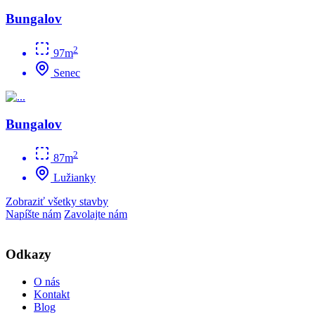
Bungalov
2
97m
Senec
Bungalov
2
87m
Lužianky
Zobraziť všetky stavby
Napíšte nám
Zavolajte nám
Odkazy
O nás
Kontakt
Blog