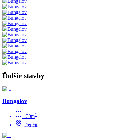
Ďalšie stavby
Bungalov
2
130m
Trenčín